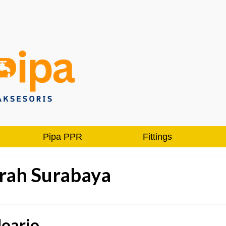
Pipa PPR
Fittings
rah Surabaya
doarjo