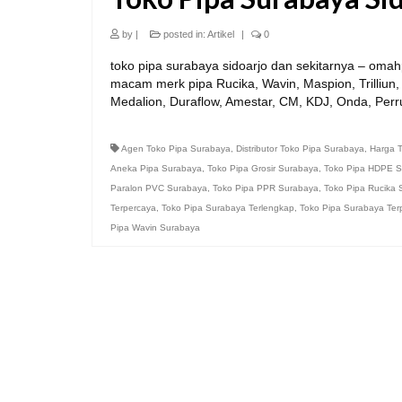
by
|
posted in:
Artikel
|
0
toko pipa surabaya sidoarjo dan sekitarnya – om
macam merk pipa Rucika, Wavin, Maspion, Trilliun, 
Medalion, Duraflow, Amestar, CM, KDJ, Onda, Per
Agen Toko Pipa Surabaya
,
Distributor Toko Pipa Surabaya
,
Harga 
Aneka Pipa Surabaya
,
Toko Pipa Grosir Surabaya
,
Toko Pipa HDPE S
Paralon PVC Surabaya
,
Toko Pipa PPR Surabaya
,
Toko Pipa Rucika
Terpercaya
,
Toko Pipa Surabaya Terlengkap
,
Toko Pipa Surabaya Ter
Pipa Wavin Surabaya