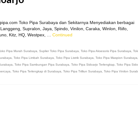
ahpipa.com Toko Pipa Surabaya dan Sekitarnya Menyediakan berbagai
Langgeng, Supralon, Jaya, Spindo, Vinilon, Caraka, Winlon, Riifo,
runo, Kitz, HQ, Westpex, …
Continued
Toko Pipa Murah Surabaya
,
Suplier Toko Pipa Surabaya
,
Toko Pipa Aksesoris Pipa Surabaya
,
Tok
urabaya
,
Toko Pipa Limbah Surabaya
,
Toko Pipa Listrik Surabaya
,
Toko Pipa Maspion Surabaya
 Surabaya
,
Toko Pipa Sambungan Pipa Surabaya
,
Toko Pipa Sidoarjo Terlengkap
,
Toko Pipa Sido
percaya
,
Toko Pipa Terlengkap di Surabaya
,
Toko Pipa Trilliun Surabaya
,
Toko Pipa Vinilon Sura