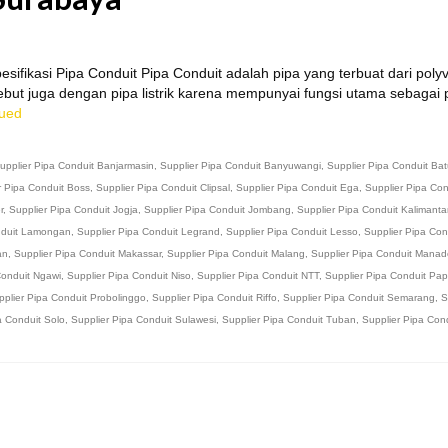
ifikasi Pipa Conduit Pipa Conduit adalah pipa yang terbuat dari polyv
isebut juga dengan pipa listrik karena mempunyai fungsi utama sebagai 
nued
upplier Pipa Conduit Banjarmasin
,
Supplier Pipa Conduit Banyuwangi
,
Supplier Pipa Conduit Ba
r Pipa Conduit Boss
,
Supplier Pipa Conduit Clipsal
,
Supplier Pipa Conduit Ega
,
Supplier Pipa Con
r
,
Supplier Pipa Conduit Jogja
,
Supplier Pipa Conduit Jombang
,
Supplier Pipa Conduit Kalimant
nduit Lamongan
,
Supplier Pipa Conduit Legrand
,
Supplier Pipa Conduit Lesso
,
Supplier Pipa Con
an
,
Supplier Pipa Conduit Makassar
,
Supplier Pipa Conduit Malang
,
Supplier Pipa Conduit Manad
Conduit Ngawi
,
Supplier Pipa Conduit Niso
,
Supplier Pipa Conduit NTT
,
Supplier Pipa Conduit Pa
pplier Pipa Conduit Probolinggo
,
Supplier Pipa Conduit Riffo
,
Supplier Pipa Conduit Semarang
,
S
a Conduit Solo
,
Supplier Pipa Conduit Sulawesi
,
Supplier Pipa Conduit Tuban
,
Supplier Pipa Con