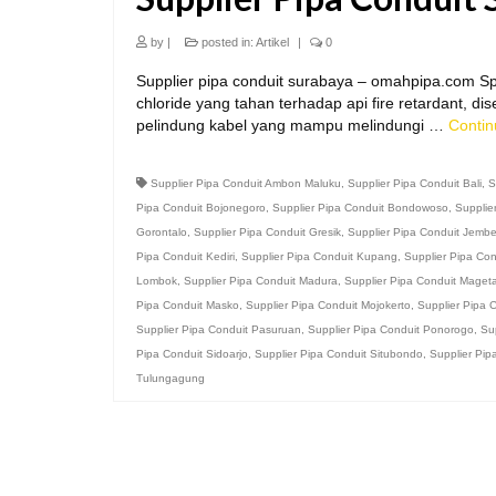
by
|
posted in:
Artikel
|
0
Supplier pipa conduit surabaya – omahpipa.com Spes
chloride yang tahan terhadap api fire retardant, d
pelindung kabel yang mampu melindungi …
Conti
Supplier Pipa Conduit Ambon Maluku
,
Supplier Pipa Conduit Bali
,
S
Pipa Conduit Bojonegoro
,
Supplier Pipa Conduit Bondowoso
,
Supplie
Gorontalo
,
Supplier Pipa Conduit Gresik
,
Supplier Pipa Conduit Jembe
Pipa Conduit Kediri
,
Supplier Pipa Conduit Kupang
,
Supplier Pipa Co
Lombok
,
Supplier Pipa Conduit Madura
,
Supplier Pipa Conduit Maget
Pipa Conduit Masko
,
Supplier Pipa Conduit Mojokerto
,
Supplier Pipa 
Supplier Pipa Conduit Pasuruan
,
Supplier Pipa Conduit Ponorogo
,
Su
Pipa Conduit Sidoarjo
,
Supplier Pipa Conduit Situbondo
,
Supplier Pip
Tulungagung