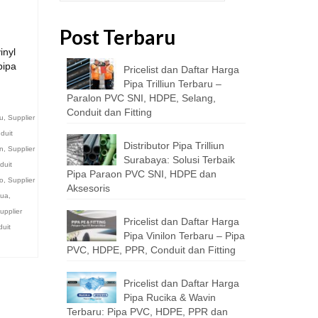
Post Terbaru
inyl
pipa
Pricelist dan Daftar Harga
Pipa Trilliun Terbaru –
Paralon PVC SNI, HDPE, Selang,
Conduit dan Fitting
tu
,
Supplier
duit
Distributor Pipa Trilliun
an
,
Supplier
Surabaya: Solusi Terbaik
duit
Pipa Paraon PVC SNI, HDPE dan
o
,
Supplier
Aksesoris
pua
,
upplier
Pricelist dan Daftar Harga
duit
Pipa Vinilon Terbaru – Pipa
PVC, HDPE, PPR, Conduit dan Fitting
Pricelist dan Daftar Harga
Pipa Rucika & Wavin
Terbaru: Pipa PVC, HDPE, PPR dan