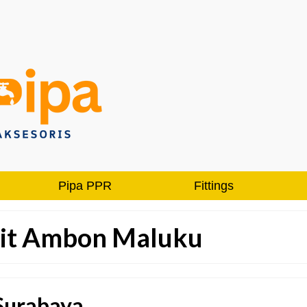
Pipa PPR
Fittings
uit Ambon Maluku
 Surabaya